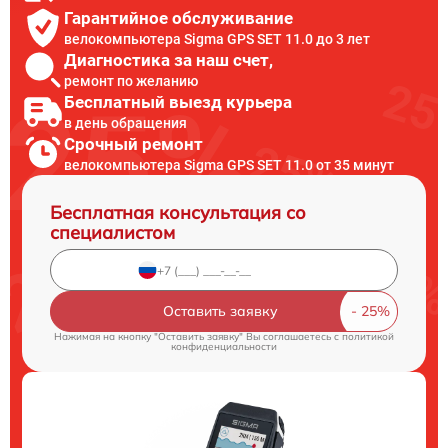
Гарантийное обслуживание
велокомпьютера Sigma GPS SET 11.0 до 3 лет
Диагностика за наш счет,
ремонт по желанию
Бесплатный выезд курьера
в день обращения
Срочный ремонт
велокомпьютера Sigma GPS SET 11.0 от 35 минут
Бесплатная консультация со
специалистом
Оставить заявку
Нажимая на кнопку "Оставить заявку" Вы соглашаетесь c
политикой
конфиденциальности