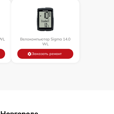
 WL
Велокомпьютер Sigma 14.0
WL
Заказать ремонт
 Новгороде