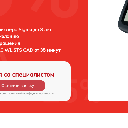
ьютера Sigma до 3 лет
 желанию
бращения
.0 WL STS CAD от 35 минут
я со специалистом
Оставить заявку
есь c
политикой конфиденциальности