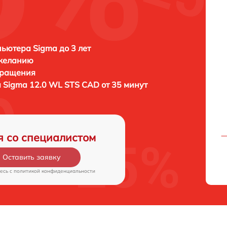
ьютера Sigma до 3 лет
 желанию
бращения
а
Sigma 12.0 WL STS CAD от 35 минут
я со специалистом
Оставить заявку
есь c
политикой конфиденциальности