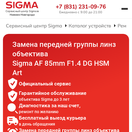
+7 (831) 231-09-76
Сервисный центр Sigma
в
Ежедневно с 9:00 до 21:00
Нижнем Новгороде
Сервисный центр Sigma
Каталог устройств
Ремон
Замена передней группы линз
объектива
Sigma AF 85mm F1.4 DG HSM
Art
Официальный сервис
Гарантийное обслуживание
объектива Sigma до 3 лет
Диагностика за наш счет,
ремонт по желанию
Бесплатный выезд курьера
в день обращения
Замена передней группы линз объектива