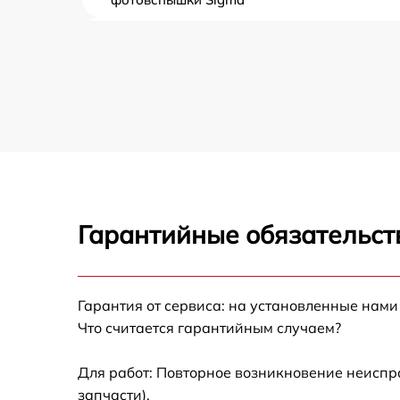
Замена / ремонт инфракрасного датчика
фотовспышки Sigma
Ремонт крышки батарейного отсека
фотовспышки Sigma
Замена ультразвукового мотора
фотовспышки Sigma
Гарантийные обязательст
Гарантия от сервиса: на установленные нами
Что считается гарантийным случаем?
Для работ: Повторное возникновение неиспр
запчасти).