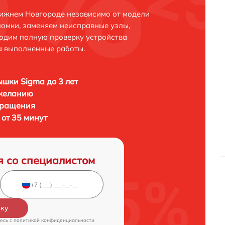
ижнем Новгороде независимо от модели
ломки, заменяем неисправные узлы,
одим полную проверку устройства
а выполненные работы.
шки Sigma до 3 лет
 желанию
бращения
от 35 минут
я со специалистом
вку
есь c
политикой конфиденциальности