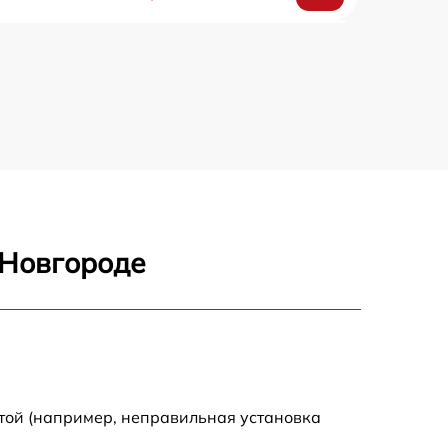
2000 р
1800 р
1800 р
 Новгороде
той (например, неправильная установка