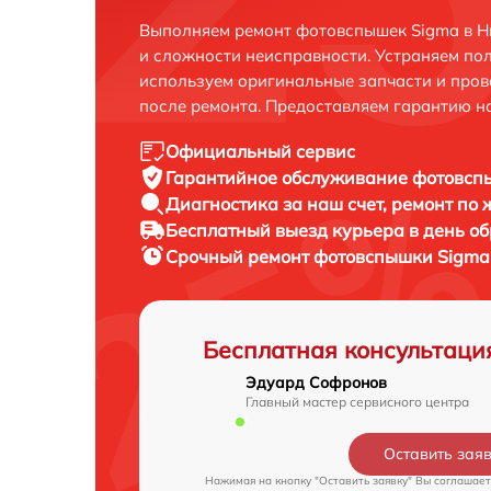
Выполняем ремонт фотовспышек Sigma в Н
и сложности неисправности. Устраняем по
используем оригинальные запчасти и пров
после ремонта. Предоставляем гарантию н
Официальный сервис
Гарантийное обслуживание
фотовспы
Диагностика за наш счет,
ремонт по
Бесплатный выезд курьера
в день о
Срочный ремонт
фотовспышки Sigma 
Бесплатная консультаци
Эдуард Софронов
Главный мастер сервисного центра
Оставить зая
Нажимая на кнопку "Оставить заявку" Вы соглашает