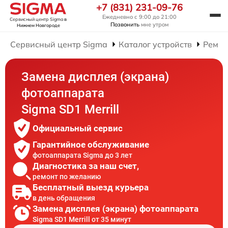
+7 (831) 231-09-76
Ежедневно с 9:00 до 21:00
Сервисный центр Sigma
в
Позвонить
мне утром
Нижнем Новгороде
Сервисный центр Sigma
Каталог устройств
Ремон
Замена дисплея (экрана)
фотоаппарата
Sigma SD1 Merrill
Официальный сервис
Гарантийное обслуживание
фотоаппарата Sigma до 3 лет
Диагностика за наш счет,
ремонт по желанию
Бесплатный выезд курьера
в день обращения
Замена дисплея (экрана) фотоаппарата
Sigma SD1 Merrill от 35 минут