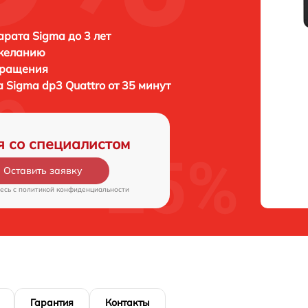
рата Sigma до 3 лет
 желанию
бращения
а
Sigma dp3 Quattro от 35 минут
я со специалистом
Оставить заявку
есь c
политикой конфиденциальности
Гарантия
Контакты