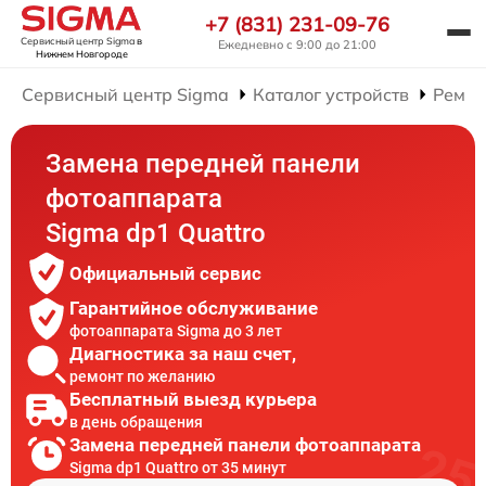
+7 (831) 231-09-76
Сервисный центр Sigma
в
Ежедневно с 9:00 до 21:00
Нижнем Новгороде
Сервисный центр Sigma
Каталог устройств
Ремон
Замена передней панели
фотоаппарата
Sigma dp1 Quattro
Официальный сервис
Гарантийное обслуживание
фотоаппарата Sigma до 3 лет
Диагностика за наш счет,
ремонт по желанию
Бесплатный выезд курьера
в день обращения
Замена передней панели фотоаппарата
Sigma dp1 Quattro от 35 минут