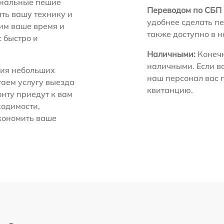
нальные пешие
Переводом по СБП 
ть вашу технику и
удобнее сделать пе
ним ваше время и
также доступно в 
с быстро и
Наличными:
Конечн
наличными. Если в
ия небольших
наш персонал вас 
гаем услугу выезда
квитанцию.
нту приедут к вам
ходимости,
экономить ваше